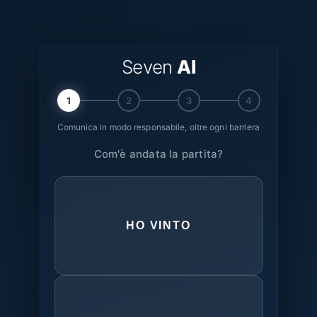
Seven
AI
1
2
3
4
Comunica in modo responsabile, oltre ogni barriera
Com'è andata la partita?
HO VINTO